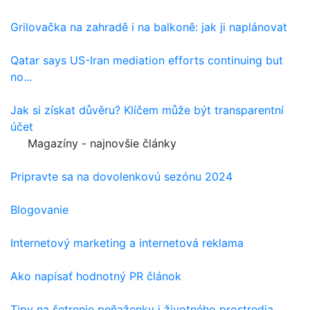
Grilovačka na zahradě i na balkoně: jak ji naplánovat
Qatar says US-Iran mediation efforts continuing but
no...
Jak si získat důvěru? Klíčem může být transparentní
účet
Magazíny - najnovšie články
Pripravte sa na dovolenkovú sezónu 2024
Blogovanie
Internetový marketing a internetová reklama
Ako napísať hodnotný PR článok
Tipy na šetrenie peňaženky i životného prostredia