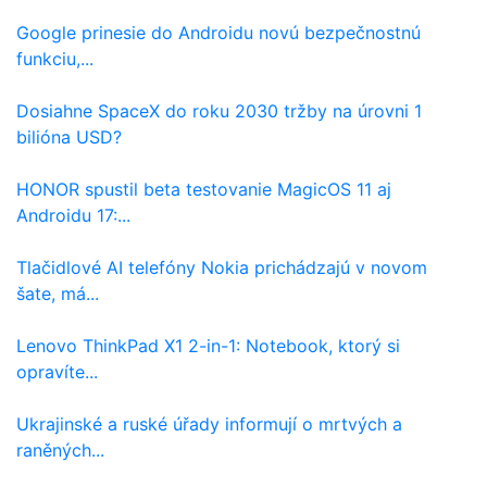
Google prinesie do Androidu novú bezpečnostnú
funkciu,...
Dosiahne SpaceX do roku 2030 tržby na úrovni 1
bilióna USD?
HONOR spustil beta testovanie MagicOS 11 aj
Androidu 17:...
Tlačidlové AI telefóny Nokia prichádzajú v novom
šate, má...
Lenovo ThinkPad X1 2-in-1: Notebook, ktorý si
opravíte...
Ukrajinské a ruské úřady informují o mrtvých a
raněných...