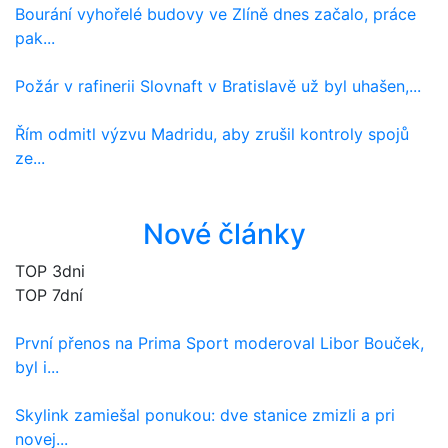
Bourání vyhořelé budovy ve Zlíně dnes začalo, práce
pak...
Požár v rafinerii Slovnaft v Bratislavě už byl uhašen,...
Řím odmitl výzvu Madridu, aby zrušil kontroly spojů
ze...
Nové články
TOP 3dni
TOP 7dní
První přenos na Prima Sport moderoval Libor Bouček,
byl i...
Skylink zamiešal ponukou: dve stanice zmizli a pri
novej...