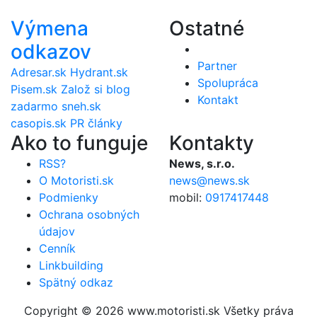
Výmena
Ostatné
odkazov
Partner
Adresar.sk
Hydrant.sk
Spolupráca
Pisem.sk
Založ si blog
Kontakt
zadarmo
sneh.sk
casopis.sk
PR články
Ako to funguje
Kontakty
RSS?
News, s.r.o.
O Motoristi.sk
news@news.sk
Podmienky
mobil:
0917417448
Ochrana osobných
údajov
Cenník
Linkbuilding
Spätný odkaz
Copyright © 2026 www.motoristi.sk Všetky práva