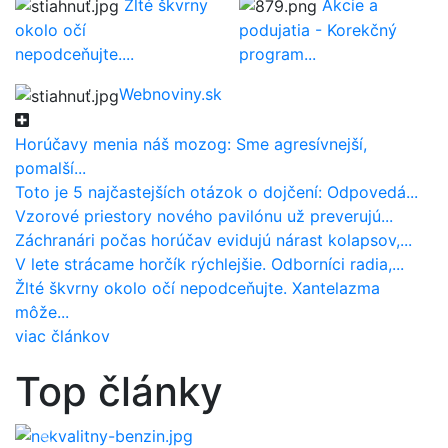
Žlté škvrny
Akcie a
okolo očí
podujatia - Korekčný
nepodceňujte....
program...
Webnoviny.sk
Horúčavy menia náš mozog: Sme agresívnejší,
pomalší...
Toto je 5 najčastejších otázok o dojčení: Odpovedá...
Vzorové priestory nového pavilónu už preverujú...
Záchranári počas horúčav evidujú nárast kolapsov,...
V lete strácame horčík rýchlejšie. Odborníci radia,...
Žlté škvrny okolo očí nepodceňujte. Xantelazma
môže...
viac článkov
Viete, ako spoznať, že ste natankovali
Top články
nekvalitný benzín?
Predošlý
Ďalší