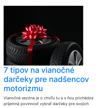
7 tipov na vianočné
darčeky pre nadšencov
motorizmu
Vianočná sezóna je o chvíľu tu a s ňou prichádza
príjemná povinnosť vybrať darčeky pre svojich