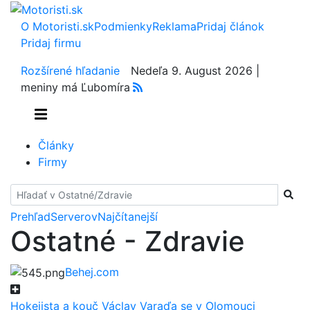
O Motoristi.sk
Podmienky
Reklama
Pridaj článok
Pridaj firmu
Rozšírené hľadanie
Nedeľa 9. August 2026 |
meniny má Ľubomíra
Články
Firmy
Hladať
Prehľad
Serverov
Najčítanejší
Ostatné - Zdravie
Behej.com
Hokejista a kouč Václav Varaďa se v Olomouci