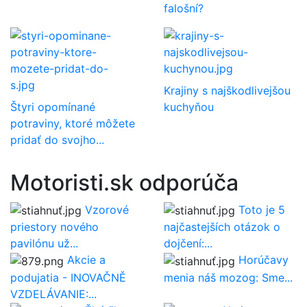
falošní?
Krajiny s najškodlivejšou
Štyri opomínané
kuchyňou
potraviny, ktoré môžete
pridať do svojho...
Motoristi.sk odporúča
Vzorové
Toto je 5
priestory nového
najčastejších otázok o
pavilónu už...
dojčení:...
Akcie a
Horúčavy
podujatia - INOVAČNĚ
menia náš mozog: Sme...
VZDELÁVANIE:...