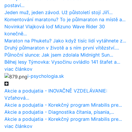
postaví...
Jeden muž, jeden závod. Už půlstoletí stojí Jiří...
Komentování maratonu? To je půlmaraton na místě a...
Novinka! Vlajková loď Mizuno Wave Rider 30
konečně...
Maraton na Phuketu? Jako když tisíc lidí vytáhnete z...
Druhý půlmaraton v životě a s ním první vítězství....
Půlnoční slunce: Jak jsem zdolala Midnight Sun...
Běhej lesy Týmovka: Vysočinu ovládlo 141 štafet a...
viac článkov
i-psychologia.sk
Akcie a podujatia - INOVAČNĚ VZDELÁVANIE:
Vzťahová...
Akcie a podujatia - Korekčný program Mirabilis pre...
Akcie a podujatia - Diagnostika čítania, písania,...
Akcie a podujatia - Korekčný program Mirabilis pre...
viac článkov