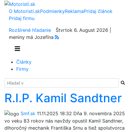
O Motoristi.sk
Podmienky
Reklama
Pridaj článok
Pridaj firmu
Rozšírené hľadanie
Štvrtok 6. August 2026 |
meniny má Jozefína
Články
Firmy
Hladať
R.I.P. Kamil Sandtner
Smf.sk
11.11.2025 18:32
Dňa 9. novembra 2025
vo veku 83 rokov nás navždy opustil Kamil Sandtner,
dlhoročný mechanik Františka Srnu a tiež spolutvorca