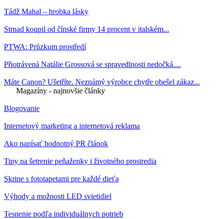
Tádž Mahal – hrobka lásky
Strnad koupil od čínské firmy 14 procent v italském...
PTWA: Průzkum prostředí
Přiotrávená Natálie Grossová se spravedlnosti nedočká....
Máte Canon? Ušetříte. Neznámý výrobce chytře obešel zákaz...
Magazíny - najnovšie články
Blogovanie
Internetový marketing a internetová reklama
Ako napísať hodnotný PR článok
Tipy na šetrenie peňaženky i životného prostredia
Skrine s fototapetami pre každé dieťa
Výhody a možnosti LED svietidiel
Tesnenie podľa individuálnych potrieb