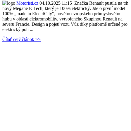
Motoristi.cz
04.10.2025 11:15
Značka Renault pustila na trh
nový Megane E-Tech, který je 100% elektrický. Jde o první model
100% „made in ElectriCity“, nového evropského průmyslového
hubu v oblasti elektromobility, vytvořeného Skupinou Renault na
severu Francie. Design a pojetí vozu Vůz díky platformě určené pro
elektrický poh ...
Čítať celý článok >>