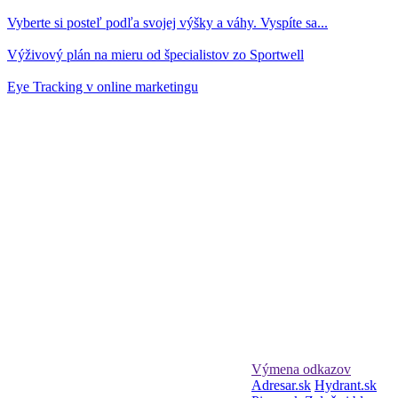
Vyberte si posteľ podľa svojej výšky a váhy. Vyspíte sa...
Výživový plán na mieru od špecialistov zo Sportwell
Eye Tracking v online marketingu
Výmena odkazov
Adresar.sk
Hydrant.sk