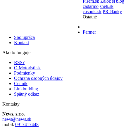
Pisem.sk
Založ si blog
zadarmo
sneh.sk
casopis.sk
PR články
Ostatné
Partner
Spolupráca
Kontakt
Ako to funguje
RSS?
O Motoristi.sk
Podmienky
Ochrana osobných údajov
Cenník
Linkbuilding
Spätný odkaz
Kontakty
News, s.r.o.
news@news.sk
mobil:
0917417448