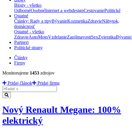
Blogy - všetko
Odborné
Osobné
Internet a webdesign
Cestovanie
Politické
Ostatné
Články: Rady a tipy
Bývanie
Kozmetika
Zdravie
Nábytok,
domácnosť
Ostatné - všetko
Zdravie
Auto
Moto
Vzdelanie
Zaujímavosti
Sex
Zvieratka
Bývanie
Partneri
Politické strany
Články
Firmy
Monitorujeme
1453
zdrojov
Pridaj článok
Pridaj firmu
Hladať
Nový Renault Megane: 100%
elektrický