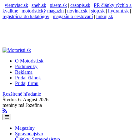
|
viemviac.sk
|
sneh.sk
|
pisem.sk
|
casopis.sk
|
PR články rýchlo a
kvalitne
|
motoristický magazín
|
novinar.sk
|
stop.sk
|
hydrant.sk
|
registrácia do katalógov
|
magazín o cestovaní
|
linkuj.sk
|
O Motoristi.sk
Podmienky
Reklama
Pridaj článok
Pridaj firmu
Rozšírené hľadanie
Štvrtok 6. August 2026 |
meniny má Jozefína
Magazíny
Spravodajstvo
Články: Spravodajstvo