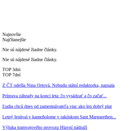
Najnovšie
Najčítanejšie
Nie sú nájdené žiadne články.
Nie sú nájdené žiadne články.
TOP 3dni
TOP 7dní
Z ČT odešla Nina Ortová. Nebudu státní redaktorka, napsala
Príprava záhrady na konci leta: čo vysádzať a čo začať...
Ľudia chcú dnes od zamestnávateľa viac ako len dobrý plat
Letný festival v kameňolome v rakúskom Sant Margarethen...
Výluka tramvajového provozu Hlavní nádraží