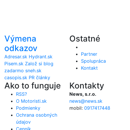
Výmena
Ostatné
odkazov
Partner
Adresar.sk
Hydrant.sk
Spolupráca
Pisem.sk
Založ si blog
Kontakt
zadarmo
sneh.sk
casopis.sk
PR články
Ako to funguje
Kontakty
RSS?
News, s.r.o.
O Motoristi.sk
news@news.sk
Podmienky
mobil:
0917417448
Ochrana osobných
údajov
Cenník