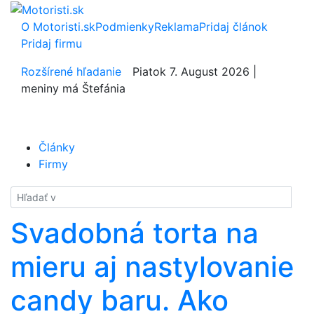
O Motoristi.sk
Podmienky
Reklama
Pridaj článok
Pridaj firmu
Rozšírené hľadanie
Piatok 7. August 2026 |
meniny má Štefánia
Články
Firmy
Hladať
Svadobná torta na
mieru aj nastylovanie
candy baru. Ako