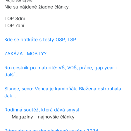
Nie sú nájdené žiadne články.
TOP 3dni
TOP 7dní
Kde se potkáte s testy OSP, TSP
ZAKÁZAT MOBILY?
Rozcestník po maturitě: VŠ, VOŠ, práce, gap year i
další...
Slunce, seno: Venca je kamioňák, Blažena ostrouhala.
Jak...
Rodinná soutěž, která dává smysl
Magazíny - najnovšie články
Pripravte sa na dovolenkovú sezónu 2024