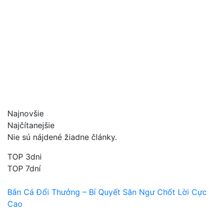
Najnovšie
Najčítanejšie
Nie sú nájdené žiadne články.
TOP 3dni
TOP 7dní
Bắn Cá Đổi Thưởng – Bí Quyết Săn Ngư Chốt Lời Cực
Cao