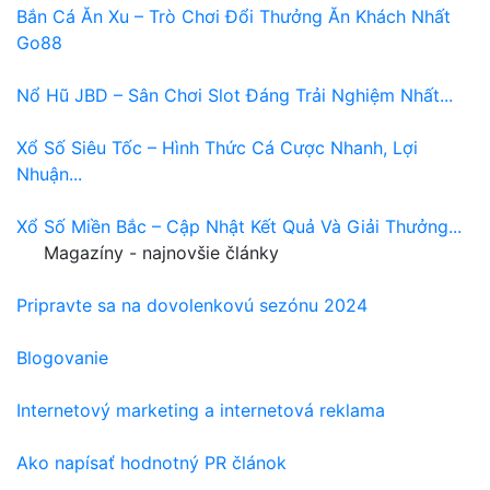
Bắn Cá Ăn Xu – Trò Chơi Đổi Thưởng Ăn Khách Nhất
Go88
Nổ Hũ JBD – Sân Chơi Slot Đáng Trải Nghiệm Nhất...
Xổ Số Siêu Tốc – Hình Thức Cá Cược Nhanh, Lợi
Nhuận...
Xổ Số Miền Bắc – Cập Nhật Kết Quả Và Giải Thưởng...
Magazíny - najnovšie články
Pripravte sa na dovolenkovú sezónu 2024
Blogovanie
Internetový marketing a internetová reklama
Ako napísať hodnotný PR článok