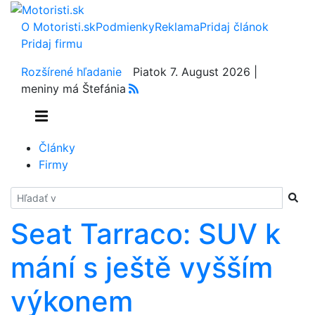
O Motoristi.sk
Podmienky
Reklama
Pridaj článok
Pridaj firmu
Rozšírené hľadanie
Piatok 7. August 2026 |
meniny má Štefánia
Články
Firmy
Hladať
Seat Tarraco: SUV k
mání s ještě vyšším
výkonem