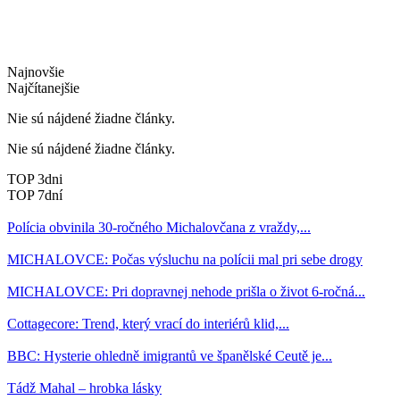
Najnovšie
Najčítanejšie
Nie sú nájdené žiadne články.
Nie sú nájdené žiadne články.
TOP 3dni
TOP 7dní
Polícia obvinila 30-ročného Michalovčana z vraždy,...
MICHALOVCE: Počas výsluchu na polícii mal pri sebe drogy
MICHALOVCE: Pri dopravnej nehode prišla o život 6-ročná...
Cottagecore: Trend, který vrací do interiérů klid,...
BBC: Hysterie ohledně imigrantů ve španělské Ceutě je...
Tádž Mahal – hrobka lásky