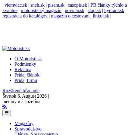
|
viemviac.sk
|
sneh.sk
|
pisem.sk
|
casopis.sk
|
PR články rýchlo a
kvalitne
|
motoristický magazín
|
novinar.sk
|
stop.sk
|
hydrant.sk
|
registrácia do katalógov
|
magazín o cestovaní
|
linkuj.sk
|
O Motoristi.sk
Podmienky
Reklama
Pridaj článok
Pridaj firmu
Rozšírené hľadanie
Štvrtok 6. August 2026 |
meniny má Jozefína
Magazíny
Spravodajstvo
Články: Spravodajstvo