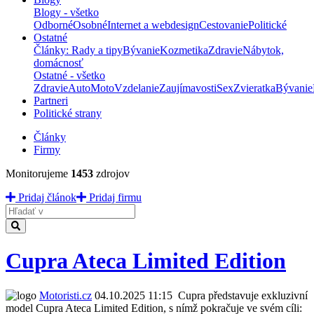
Blogy - všetko
Odborné
Osobné
Internet a webdesign
Cestovanie
Politické
Ostatné
Články: Rady a tipy
Bývanie
Kozmetika
Zdravie
Nábytok,
domácnosť
Ostatné - všetko
Zdravie
Auto
Moto
Vzdelanie
Zaujímavosti
Sex
Zvieratka
Bývanie
Partneri
Politické strany
Články
Firmy
Monitorujeme
1453
zdrojov
Pridaj článok
Pridaj firmu
Hladať
Cupra Ateca Limited Edition
Motoristi.cz
04.10.2025 11:15
Cupra představuje exkluzivní
model Cupra Ateca Limited Edition, s nímž pokračuje ve svém cíli: