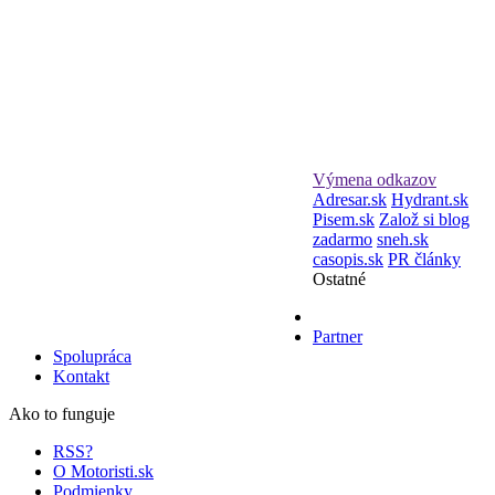
Výmena odkazov
Adresar.sk
Hydrant.sk
Pisem.sk
Založ si blog
zadarmo
sneh.sk
casopis.sk
PR články
Ostatné
Partner
Spolupráca
Kontakt
Ako to funguje
RSS?
O Motoristi.sk
Podmienky