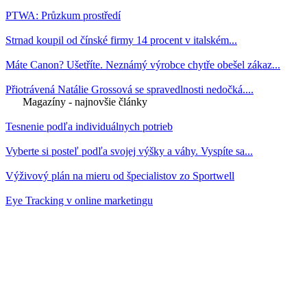
PTWA: Průzkum prostředí
Strnad koupil od čínské firmy 14 procent v italském...
Máte Canon? Ušetříte. Neznámý výrobce chytře obešel zákaz...
Přiotrávená Natálie Grossová se spravedlnosti nedočká....
Magazíny - najnovšie články
Tesnenie podľa individuálnych potrieb
Vyberte si posteľ podľa svojej výšky a váhy. Vyspíte sa...
Výživový plán na mieru od špecialistov zo Sportwell
Eye Tracking v online marketingu